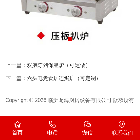
上一篇：
双层陈列保温炉（可定做）
下一篇：
六头电煮食炉连焗炉（可定制）
Copyright © 2026 临沂龙海厨房设备有限公司 版权所有
首页
电话
微信
联系我们