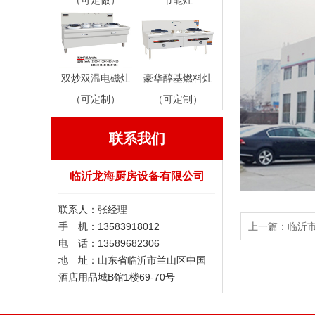
（可定做）
节能灶
双炒双温电磁灶
豪华醇基燃料灶
（可定制）
（可定制）
联系我们
临沂龙海厨房设备有限公司
联系人：张经理
手 机：13583918012
上一篇：
临沂
电 话：13589682306
地 址：山东省临沂市兰山区中国
酒店用品城B馆1楼69-70号