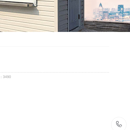
：
3490